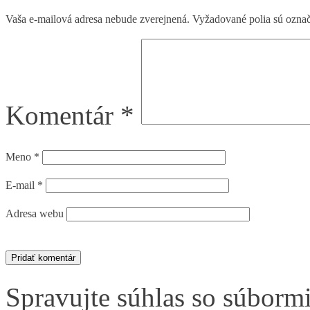
Vaša e-mailová adresa nebude zverejnená.
Vyžadované polia sú ozna
Komentár
*
Meno
*
E-mail
*
Adresa webu
Spravujte súhlas so súborm