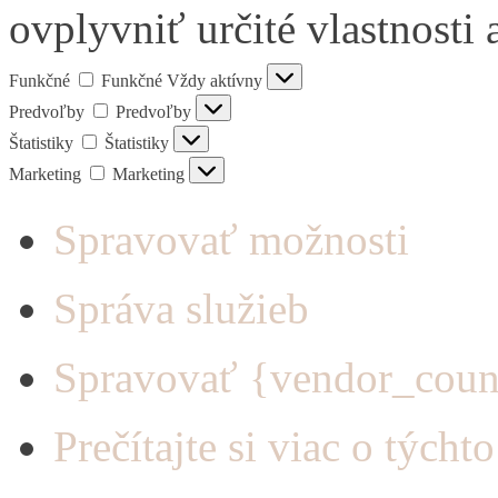
ovplyvniť určité vlastnosti 
Funkčné
Funkčné
Vždy aktívny
Predvoľby
Predvoľby
Štatistiky
Štatistiky
Marketing
Marketing
Spravovať možnosti
Správa služieb
Spravovať {vendor_coun
Prečítajte si viac o týcht