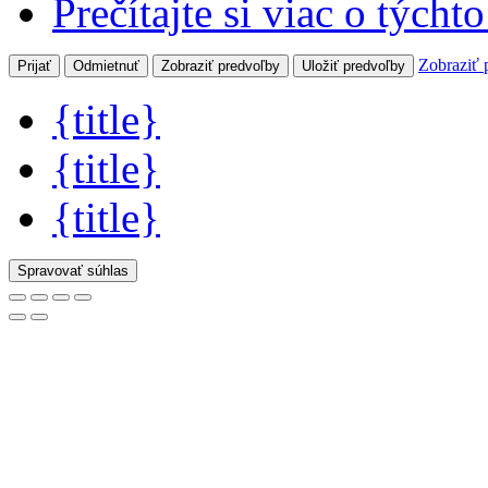
Prečítajte si viac o týcht
Zobraziť 
Prijať
Odmietnuť
Zobraziť predvoľby
Uložiť predvoľby
{title}
{title}
{title}
Spravovať súhlas