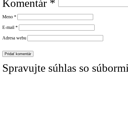
Komentár
*
Meno
*
E-mail
*
Adresa webu
Spravujte súhlas so súborm