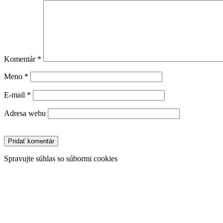
Komentár
*
Meno
*
E-mail
*
Adresa webu
Spravujte súhlas so súbormi cookies