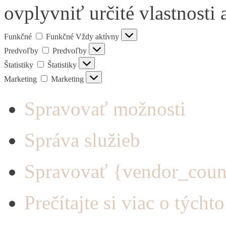
ovplyvniť určité vlastnosti 
Funkčné
Funkčné
Vždy aktívny
Predvoľby
Predvoľby
Štatistiky
Štatistiky
Marketing
Marketing
Spravovať možnosti
Správa služieb
Spravovať {vendor_coun
Prečítajte si viac o týcht