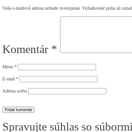
Vaša e-mailová adresa nebude zverejnená.
Vyžadované polia sú ozna
Komentár
*
Meno
*
E-mail
*
Adresa webu
Spravujte súhlas so súborm