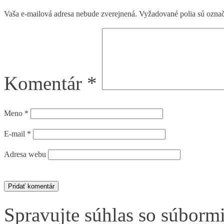
Vaša e-mailová adresa nebude zverejnená.
Vyžadované polia sú ozna
Komentár
*
Meno
*
E-mail
*
Adresa webu
Spravujte súhlas so súborm