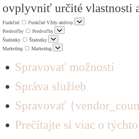
ovplyvniť určité vlastnosti 
Funkčné
Funkčné
Vždy aktívny
Predvoľby
Predvoľby
Štatistiky
Štatistiky
Marketing
Marketing
Spravovať možnosti
Správa služieb
Spravovať {vendor_coun
Prečítajte si viac o týcht