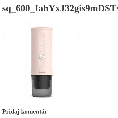
sq_600_IahYxJ32gis9mDS
Pridaj komentár