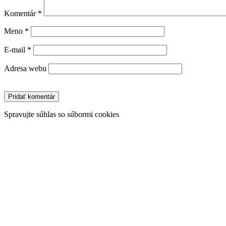
Komentár
*
Meno
*
E-mail
*
Adresa webu
Spravujte súhlas so súbormi cookies