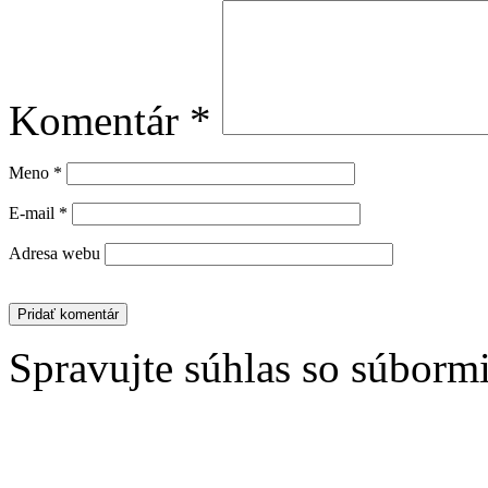
Komentár
*
Meno
*
E-mail
*
Adresa webu
Spravujte súhlas so súborm