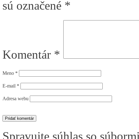
sú označené
*
Komentár
*
Meno
*
E-mail
*
Adresa webu
Spravujte súhlas so súborm