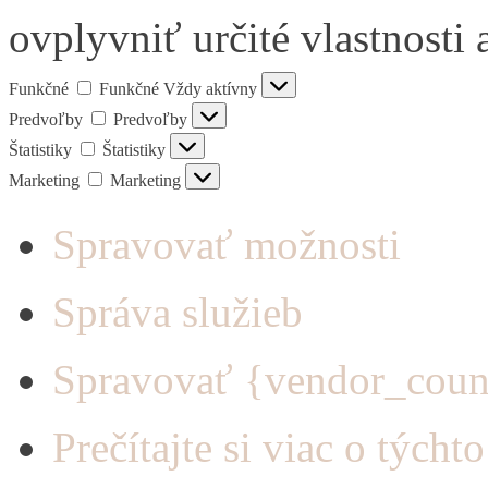
ovplyvniť určité vlastnosti 
Funkčné
Funkčné
Vždy aktívny
Predvoľby
Predvoľby
Štatistiky
Štatistiky
Marketing
Marketing
Spravovať možnosti
Správa služieb
Spravovať {vendor_coun
Prečítajte si viac o týcht