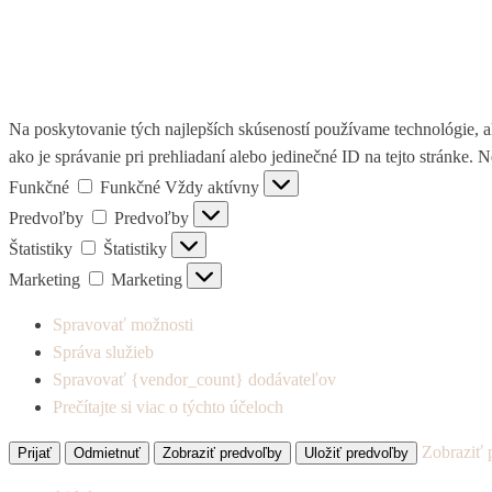
Na poskytovanie tých najlepších skúseností používame technológie, a
ako je správanie pri prehliadaní alebo jedinečné ID na tejto stránke. 
Funkčné
Funkčné
Vždy aktívny
Predvoľby
Predvoľby
Štatistiky
Štatistiky
Marketing
Marketing
Spravovať možnosti
Správa služieb
Spravovať {vendor_count} dodávateľov
Prečítajte si viac o týchto účeloch
Zobraziť 
Prijať
Odmietnuť
Zobraziť predvoľby
Uložiť predvoľby