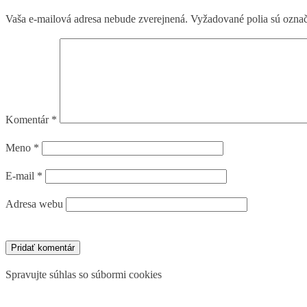
Vaša e-mailová adresa nebude zverejnená.
Vyžadované polia sú ozna
Komentár
*
Meno
*
E-mail
*
Adresa webu
Spravujte súhlas so súbormi cookies