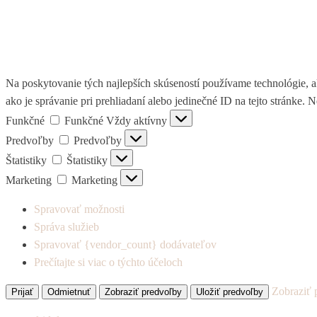
Na poskytovanie tých najlepších skúseností používame technológie, a
ako je správanie pri prehliadaní alebo jedinečné ID na tejto stránke. 
Funkčné
Funkčné
Vždy aktívny
Predvoľby
Predvoľby
Štatistiky
Štatistiky
Marketing
Marketing
Spravovať možnosti
Správa služieb
Spravovať {vendor_count} dodávateľov
Prečítajte si viac o týchto účeloch
Zobraziť 
Prijať
Odmietnuť
Zobraziť predvoľby
Uložiť predvoľby