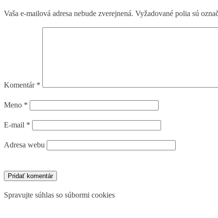
Vaša e-mailová adresa nebude zverejnená.
Vyžadované polia sú ozna
Komentár
*
Meno
*
E-mail
*
Adresa webu
Spravujte súhlas so súbormi cookies