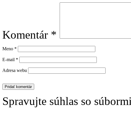
Komentár
*
Meno
*
E-mail
*
Adresa webu
Spravujte súhlas so súborm