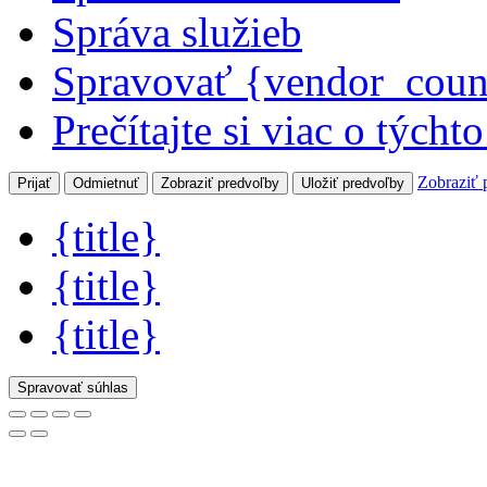
Správa služieb
Spravovať {vendor_coun
Prečítajte si viac o týcht
Zobraziť 
Prijať
Odmietnuť
Zobraziť predvoľby
Uložiť predvoľby
{title}
{title}
{title}
Spravovať súhlas