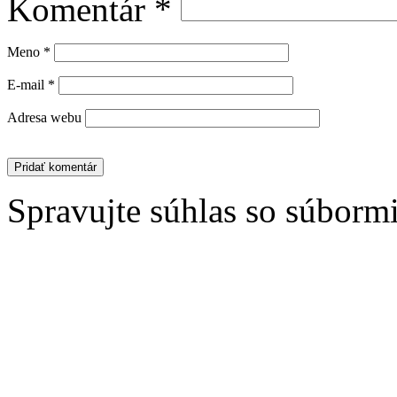
Komentár
*
Meno
*
E-mail
*
Adresa webu
Spravujte súhlas so súborm