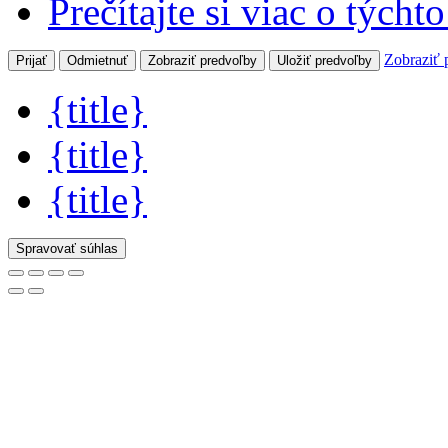
Prečítajte si viac o týcht
Zobraziť 
Prijať
Odmietnuť
Zobraziť predvoľby
Uložiť predvoľby
{title}
{title}
{title}
Spravovať súhlas