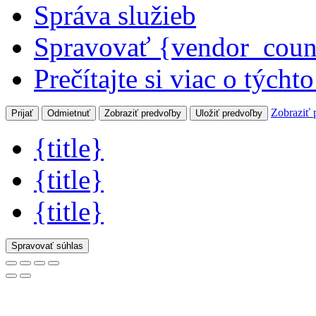
Správa služieb
Spravovať {vendor_coun
Prečítajte si viac o týcht
Zobraziť 
Prijať
Odmietnuť
Zobraziť predvoľby
Uložiť predvoľby
{title}
{title}
{title}
Spravovať súhlas