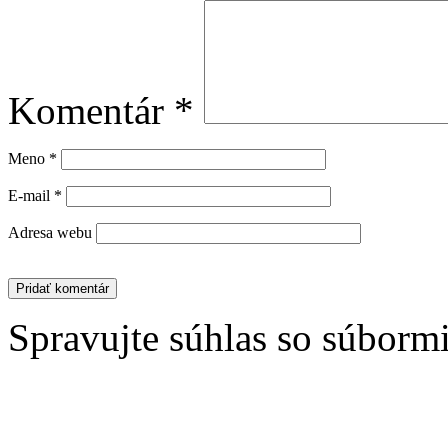
Komentár
*
Meno
*
E-mail
*
Adresa webu
Spravujte súhlas so súborm