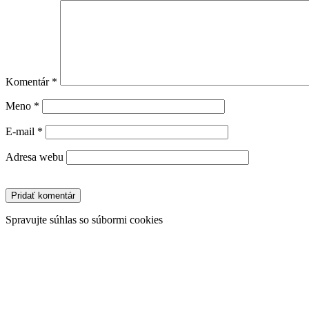
Komentár
*
Meno
*
E-mail
*
Adresa webu
Spravujte súhlas so súbormi cookies