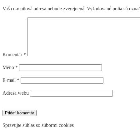
Vaša e-mailová adresa nebude zverejnená.
Vyžadované polia sú ozna
Komentár
*
Meno
*
E-mail
*
Adresa webu
Spravujte súhlas so súbormi cookies