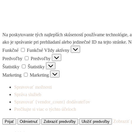
Na poskytovanie tých najlepších skúseností používame technológie, a
ako je správanie pri prehliadaní alebo jedinečné ID na tejto stránke. 
Funkčné
Funkčné
Vždy aktívny
Predvoľby
Predvoľby
Štatistiky
Štatistiky
Marketing
Marketing
Spravovať možnosti
Správa služieb
Spravovať {vendor_count} dodávateľov
Prečítajte si viac o týchto účeloch
Zobraziť 
Prijať
Odmietnuť
Zobraziť predvoľby
Uložiť predvoľby