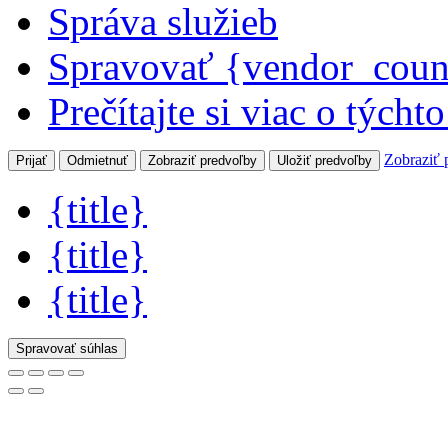
Správa služieb
Spravovať {vendor_coun
Prečítajte si viac o týcht
Zobraziť 
Prijať
Odmietnuť
Zobraziť predvoľby
Uložiť predvoľby
{title}
{title}
{title}
Spravovať súhlas