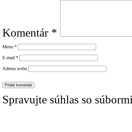
Komentár
*
Meno
*
E-mail
*
Adresa webu
Spravujte súhlas so súborm