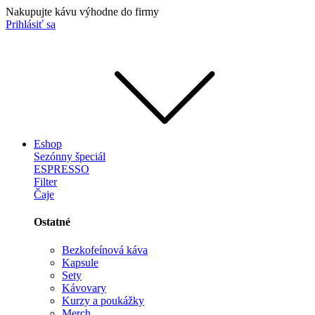
Nakupujte kávu výhodne do firmy
Prihlásiť sa
Eshop
Sezónny špeciál
ESPRESSO
Filter
Čaje
Ostatné
Bezkofeínová káva
Kapsule
Sety
Kávovary
Kurzy a poukážky
Merch