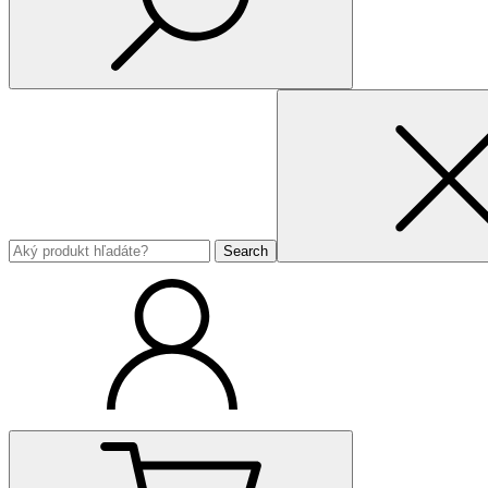
Search
for