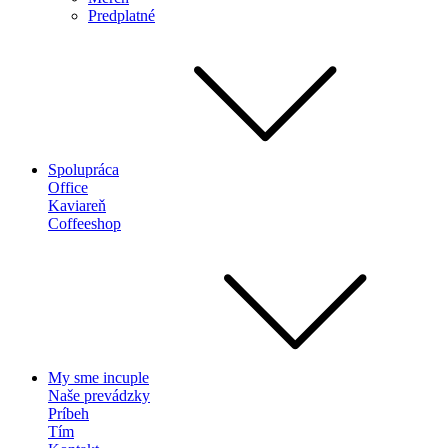
Predplatné
Spolupráca
Office
Kaviareň
Coffeeshop
My sme incuple
Naše prevádzky
Príbeh
Tím