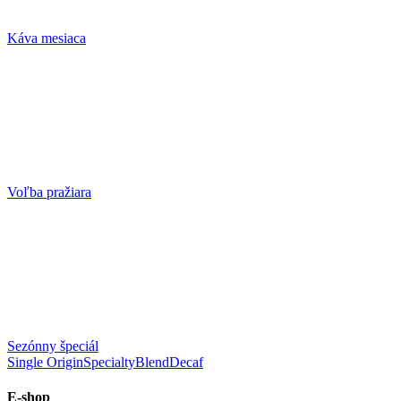
Káva mesiaca
Voľba pražiara
Sezónny špeciál
Single Origin
Specialty
Blend
Decaf
E-shop