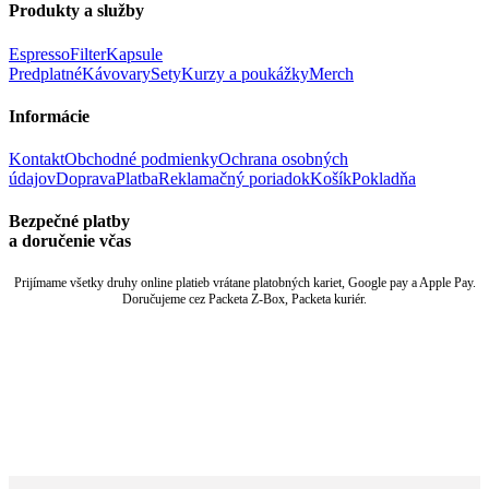
Produkty a služby
Espresso
Filter
Kapsule
Predplatné
Kávovary
Sety
Kurzy a poukážky
Merch
Informácie
Kontakt
Obchodné podmienky
Ochrana osobných
údajov
Doprava
Platba
Reklamačný poriadok
Košík
Pokladňa
Bezpečné platby
a doručenie včas
Prijímame všetky druhy online platieb vrátane platobných kariet, Google pay a Apple Pay.
Doručujeme cez Packeta Z-Box, Packeta kuriér.