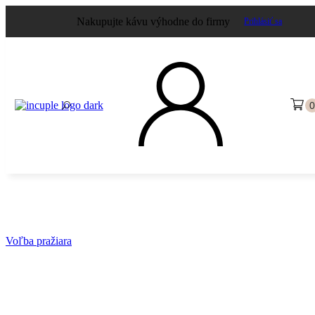
Nakupujte kávu výhodne do firmy
Prihlásiť sa
Káva mesiaca
Voľba pražiara