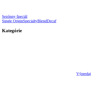
Sezónny špeciál
Single Origin
Specialty
Blend
Decaf
Kategórie
Výpredaj