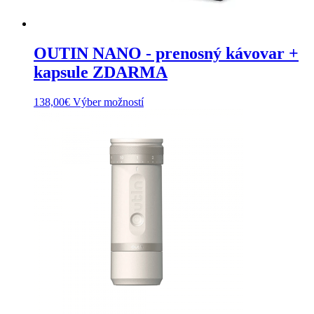
OUTIN NANO - prenosný kávovar +
kapsule ZDARMA
Tento
138,00
€
Výber možností
produkt
má
viacero
variantov.
Možnosti
si
môžete
vybrať
na
stránke
produktu.