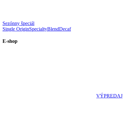
Sezónny špeciál
Single Origin
Specialty
Blend
Decaf
E-shop
VÝPREDAJ