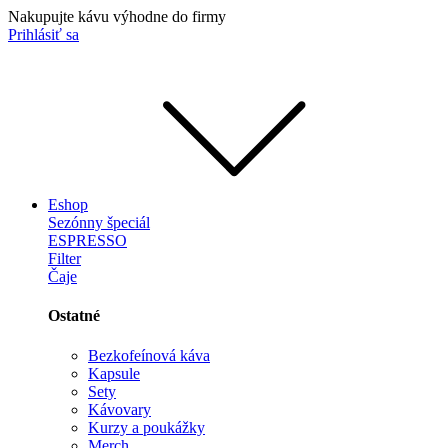
Nakupujte kávu výhodne do firmy
Prihlásiť sa
Eshop
Sezónny špeciál
ESPRESSO
Filter
Čaje
Ostatné
Bezkofeínová káva
Kapsule
Sety
Kávovary
Kurzy a poukážky
Merch