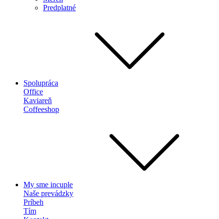
Predplatné
Spolupráca
Office
Kaviareň
Coffeeshop
My sme incuple
Naše prevádzky
Príbeh
Tím