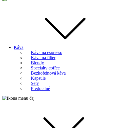
Káva
Káva na espresso
Káva na filter
Blendy
Specialty coffee
Bezkofeínová káva
Kapsule
Sety
Predplatné