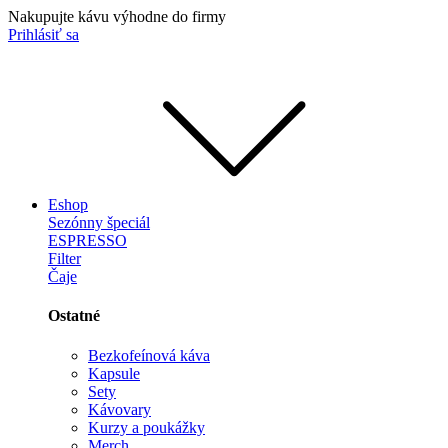
Nakupujte kávu výhodne do firmy
Prihlásiť sa
Eshop
Sezónny špeciál
ESPRESSO
Filter
Čaje
Ostatné
Bezkofeínová káva
Kapsule
Sety
Kávovary
Kurzy a poukážky
Merch