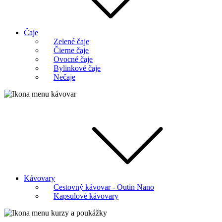
Čaje
Zelené čaje
Čierne čaje
Ovocné čaje
Bylinkové čaje
Nečaje
Kávovary
Cestovný kávovar - Outin Nano
Kapsulové kávovary