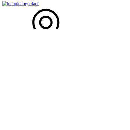
Kamanová 86
956 12 Kamanová
objednavky@incuple.sk