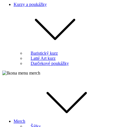
Kurzy a poukážky
Baristický kurz
Latté Art kurz
Darčekové poukážky
Merch
Šálky