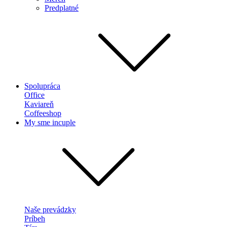
Predplatné
Spolupráca
Office
Kaviareň
Coffeeshop
My sme incuple
Naše prevádzky
Príbeh