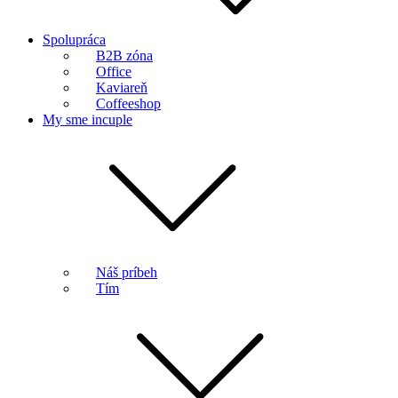
Spolupráca
B2B zóna
Office
Kaviareň
Coffeeshop
My sme incuple
Náš príbeh
Tím