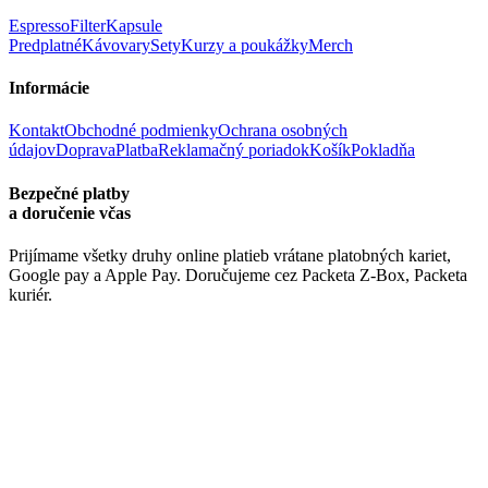
Espresso
Filter
Kapsule
Predplatné
Kávovary
Sety
Kurzy a poukážky
Merch
Informácie
Kontakt
Obchodné podmienky
Ochrana osobných
údajov
Doprava
Platba
Reklamačný poriadok
Košík
Pokladňa
Bezpečné platby
a doručenie včas
Prijímame všetky druhy online platieb vrátane platobných kariet,
Google pay a Apple Pay. Doručujeme cez Packeta Z-Box, Packeta
kuriér.