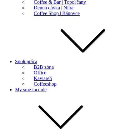
Coffee & Bar | Topoľčany
Denná dávka | Nitra
Coffee Shop | Bánovce
Spolupráca
B2B zóna
Office
Kaviareň
Coffeeshop
My sme incuple