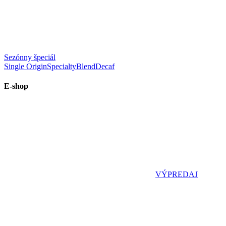
Sezónny špeciál
Single Origin
Specialty
Blend
Decaf
E-shop
VÝPREDAJ