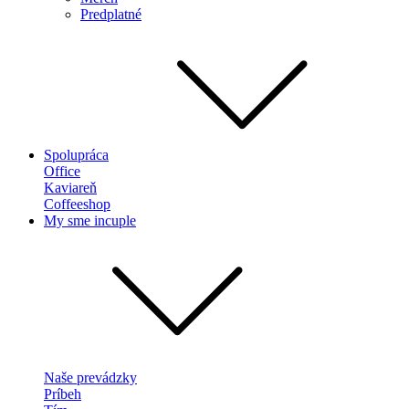
Predplatné
Spolupráca
Office
Kaviareň
Coffeeshop
My sme incuple
Naše prevádzky
Príbeh