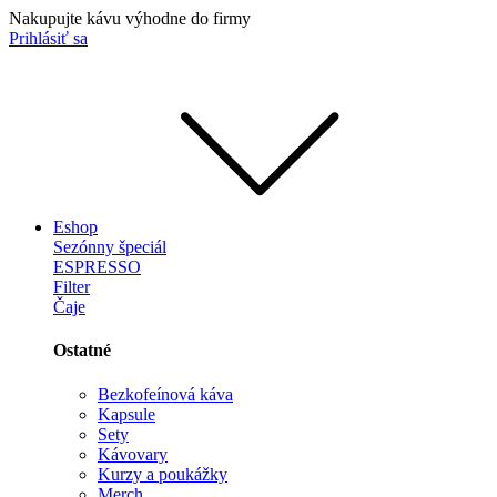
Nakupujte kávu výhodne do firmy
Prihlásiť sa
Eshop
Sezónny špeciál
ESPRESSO
Filter
Čaje
Ostatné
Bezkofeínová káva
Kapsule
Sety
Kávovary
Kurzy a poukážky
Merch