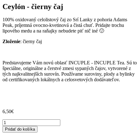
Ceylón - čierny čaj
100% oxidovaný celolistový čaj zo Srí Lanky z pohoria Adams
Peak, príjemná ovocno-kvetinová a čistá chuť. Pridajte trochu
lipového medu a na raňajky nebudete piť nič iné 🙂
Zloženie
: čierny čaj
Predstavujeme Vám novú oblasť INCUPLE - INCUPLE Tea. Sú to
špeciálne, originálne a čerstvé zmesi sypaných čajov, vytvorené z
tých najkvalitnejších surovín. Používame suroviny, plody a bylinky
od certifikovaných lokálnych a celosvetových dodávateľov.
6,50
€
množstvo
Ceylón
Pridať do košíka
-
čierny