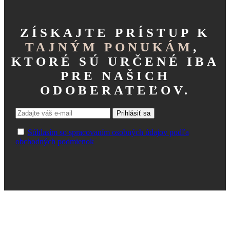
variantov.
Možnosti
si
ZÍSKAJTE PRÍSTUP K
môžete
vybrať
TAJNÝM PONUKÁM
,
na
stránke
KTORÉ SÚ URČENÉ IBA
produktu.
PRE NAŠICH
ODOBERATEĽOV.
Súhlasím so spracovaním osobných údajov podľa
obchodných podmienok