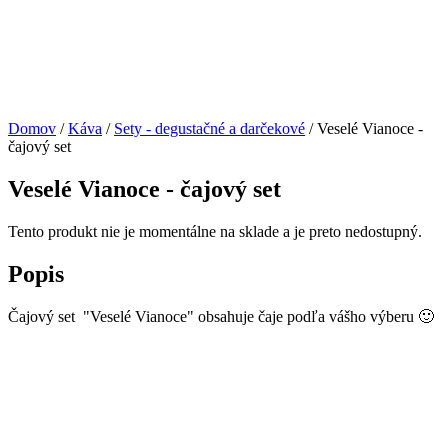
Domov
/
Káva
/
Sety - degustačné a darčekové
/ Veselé Vianoce -
čajový set
Veselé Vianoce - čajový set
Tento produkt nie je momentálne na sklade a je preto nedostupný.
Popis
Čajový set "Veselé Vianoce" obsahuje čaje podľa vášho výberu 🙂