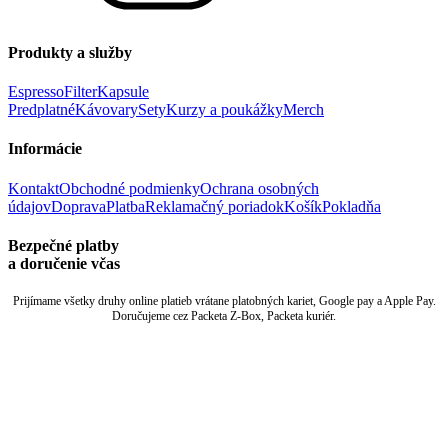
Produkty a služby
Espresso
Filter
Kapsule
Predplatné
Kávovary
Sety
Kurzy a poukážky
Merch
Informácie
Kontakt
Obchodné podmienky
Ochrana osobných
údajov
Doprava
Platba
Reklamačný poriadok
Košík
Pokladňa
Bezpečné platby
a doručenie včas
Prijímame všetky druhy online platieb vrátane platobných kariet, Google pay a Apple Pay.
Doručujeme cez Packeta Z-Box, Packeta kuriér.