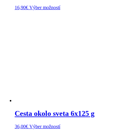
Tento
16,90
€
Výber možností
produkt
má
viacero
variantov.
Možnosti
si
môžete
vybrať
na
stránke
produktu.
Cesta okolo sveta 6x125 g
Tento
36,00
€
Výber možností
produkt