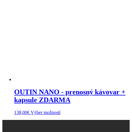
má
viacero
variantov.
Možnosti
si
môžete
vybrať
na
stránke
produktu.
OUTIN NANO - prenosný kávovar +
kapsule ZDARMA
Tento
138,00
€
Výber možností
produkt
má
viacero